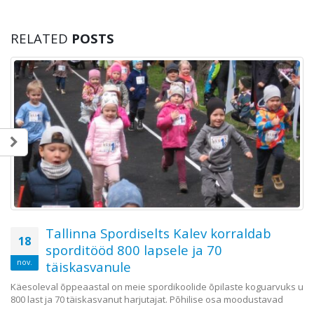
RELATED
POSTS
Tallinna Spordiselts Kalev korraldab
18
sporditööd 800 lapsele ja 70
nov.
täiskasvanule
Käesoleval õppeaastal on meie spordikoolide õpilaste koguarvuks u
800 last ja 70 täiskasvanut harjutajat. Põhilise osa moodustavad