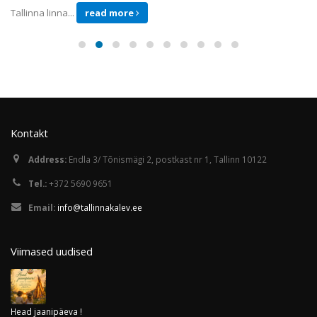
Tallinna linna...
read more
Kontakt
Address:
Endla 3/ Tõnismägi 2, postkast nr 1, Tallinn 10122
Tel.:
+372 5690 9651
Email:
info@tallinnakalev.ee
Viimased uudised
Head jaanipäeva !