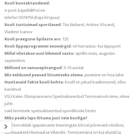
Kooli kontaktandmed:
e-post: kaja42@hot.ee
telefon 5074756 (Kaja Kirspuu)
Kooli tuntuimad sportlased:
Tiiu Neiland, Andres Võsand,
Vladimir Ivanov
Kooli praegune õpilaste arv:
125
Kooli õppeprogrammi eesmärgid:
nii harrastus- kui tippsport
Millal võetakse uusi liikmeid vastu:
aprillis-mais, augustis-
septembris
Millised on vanusepiirangud:
5-19 aastat
Mis eeldused peavad liitumiseks olema:
peamine on hea tahe
Huvitavaid fakte kooli kohta:
Koolil on pikad traditsioonid, olles
kandnud
VSÜ Kalev Olümpiareservi Spetsialiseeritud Tennisekooli nime, olime
juhti-
vaid tennisele spetsialiseeritud spordikoole Eestis
Miks peaks laps liituma just teie kooliga?
Kool korraldab igapäevaste treeningute kõrval põnevaid võistlusi,
suvelaagreid Hiiumaal ja Viljandis. Tennisemäng on kui elustiil ja