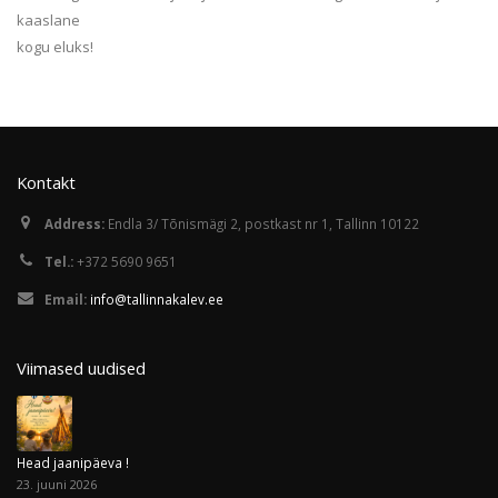
kaaslane
kogu eluks!
Kontakt
Address:
Endla 3/ Tõnismägi 2, postkast nr 1, Tallinn 10122
Tel.:
+372 5690 9651
Email:
info@tallinnakalev.ee
Viimased uudised
Head jaanipäeva !
23. juuni 2026