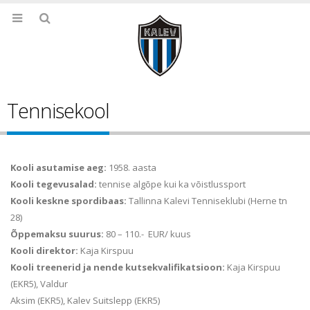
Tennisekool
Kooli asutamise aeg:
1958. aasta
Kooli tegevusalad:
tennise algõpe kui ka võistlussport
Kooli keskne spordibaas:
Tallinna Kalevi Tenniseklubi (Herne tn
28)
Õppemaksu suurus:
80 – 110.- EUR/ kuus
Kooli direktor:
Kaja Kirspuu
Kooli treenerid ja nende kutsekvalifikatsioon:
Kaja Kirspuu
(EKR5), Valdur
Aksim (EKR5), Kalev Suitslepp (EKR5)