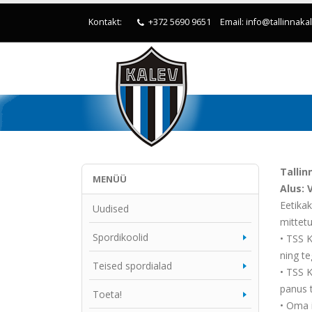
Kontakt:
+372 5690 9651
Email: info@tallinnaka
Tallin
MENÜÜ
Alus:
Eetikak
Uudised
mittet
Spordikoolid
• TSS K
ning t
Teised spordialad
• TSS 
panus 
Toeta!
• Oma i