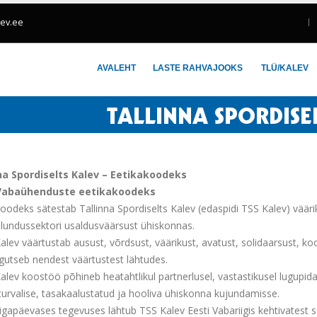
lev.ee
AVALEHT
LASTE RAHVAJOOKS
TLÜ/KALEV
na Spordiselts Kalev – Eetikakoodeks
 Vabaühenduste eetikakoodeks
oodeks sätestab Tallinna Spordiselts Kalev (edaspidi TSS Kalev) väär
ulundussektori usaldusväärsust ühiskonnas.
alev väärtustab ausust, võrdsust, väärikust, avatust, solidaarsust, 
egutseb nendest väärtustest lähtudes.
Kalev koostöö põhineb heatahtlikul partnerlusel, vastastikusel lugup
turvalise, tasakaalustatud ja hooliva ühiskonna kujundamisse.
gapäevases tegevuses lähtub TSS Kalev Eesti Vabariigis kehtivatest se