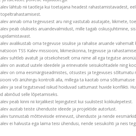
alev lähtub nii taotleja kui toetajana headest rahastamistavadest, ee
 topeltrahastamisest.
alev annab oma tegevusest aru ning vastutab asutajate, liikmete, toet
Kalev peab oluliseks aruandevalmidust, mille tagab oskusjuhtimine, s
upidamistavast.
alev avalikustab oma tegevuse sisulise ja rahalise aruande vähemalt 
rmatsioon TSS Kalev missiooni, liikmeskonna, tegevuse ja rahastamise
Kalev suhtleb avatult ja otsekoheselt oma nime all ega tegutse anonü
Kalev on avatud uutele ideedele ja erinevatele seisukohtadele ning k
Kalev on oma eesmärgiseadmistes, otsustes ja tegevuses sõltumatu n
tsiooni või äriühingu kontrolli alla, millega ta kaotab oma sõltumatus
alev ja seal tegutsevad isikud hoiduvad sattumast huvide konflikti. Hu
ud abinõud selle lõpetamiseks.
alev peab kinni nii kirjalikest lepingutest kui suulistest kokkulepetest.
alev austab teiste ühenduste ideede ja projektide autorlust.
Kalev tunnustab mõtteviiside erinevust, ühenduste ja nende eesmärki
alev ei halvusta ega laima teisi ühendusi, nende seisukohti ja neis tegu