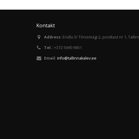
Kontakt
Address:
Endla 3/ Tõnismägi 2, postkast nr 1, Talli
Tel.:
+372 5690 9651
Email:
info@tallinnakalev.ee