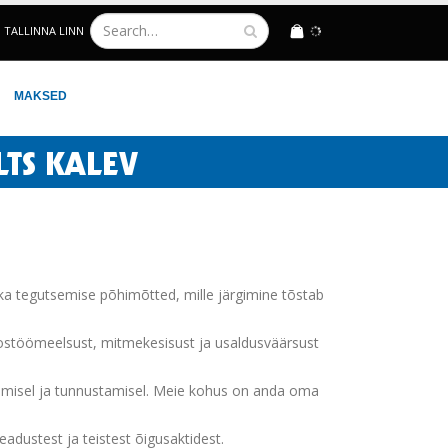
TALLINNA LINN
LOGIN
MAKSED
ika tegutsemise põhimõtted, mille järgimine tõstab
koostöömeelsust, mitmekesisust ja usaldusväärsust
idamisel ja tunnustamisel. Meie kohus on anda oma
adustest ja teistest õigusaktidest.