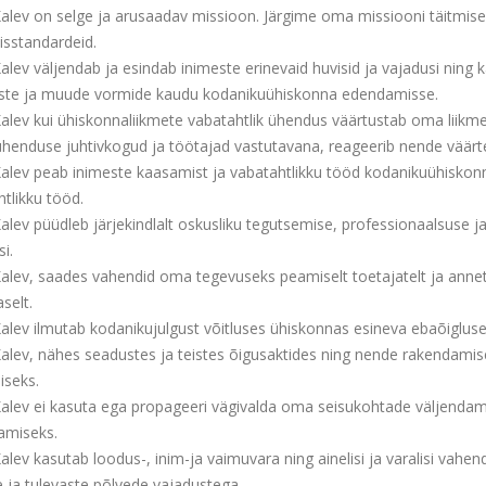
alev on selge ja arusaadav missioon. Järgime oma missiooni täitmisel
isstandardeid.
alev väljendab ja esindab inimeste erinevaid huvisid ja vajadusi ning
ste ja muude vormide kaudu kodanikuühiskonna edendamisse.
Kalev kui ühiskonnaliikmete vabatahtlik ühendus väärtustab oma liikme
ühenduse juhtivkogud ja töötajad vastutavana, reageerib nende väärt
Kalev peab inimeste kaasamist ja vabatahtlikku tööd kodanikuühiskonn
tlikku tööd.
alev püüdleb järjekindlalt oskusliku tegutsemise, professionaalsuse j
i.
Kalev, saades vahendid oma tegevuseks peamiselt toetajatelt ja annet
aselt.
alev ilmutab kodanikujulgust võitluses ühiskonnas esineva ebaõigluse
Kalev, nähes seadustes ja teistes õigusaktides ning nende rakendami
seks.
Kalev ei kasuta ega propageeri vägivalda oma seisukohtade väljendam
amiseks.
alev kasutab loodus-, inim-ja vaimuvara ning ainelisi ja varalisi vahen
 ja tulevaste põlvede vajadustega.