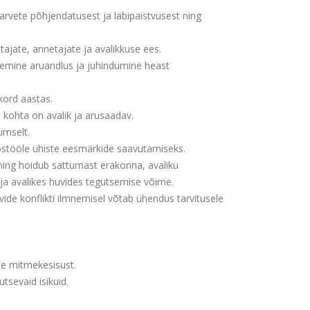
larvete põhjendatusest ja läbipaistvusest ning
ajate, annetajate ja avalikkuse ees.
isemine aruandlus ja juhindumine heast
kord aastas.
 kohta on avalik ja arusaadav.
ümselt.
oostööle ühiste eesmärkide saavutamiseks.
ing hoidub sattumast erakonna, avaliku
e ja avalikes huvides tegutsemise võime.
vide konflikti ilmnemisel võtab ühendus tarvitusele
de mitmekesisust.
tsevaid isikuid.