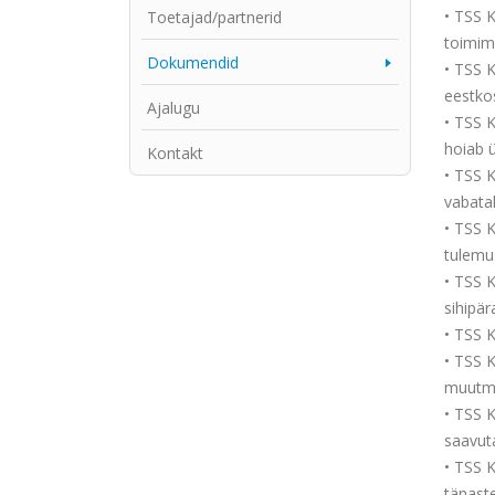
• TSS K
Toetajad/partnerid
toimim
Dokumendid
• TSS K
eestko
Ajalugu
• TSS 
hoiab 
Kontakt
• TSS 
vabatah
• TSS K
tulemus
• TSS 
sihipär
• TSS K
• TSS 
muutmi
• TSS 
saavut
• TSS K
tänaste