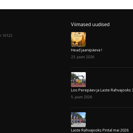
Viimased uudised
nn 10122
Head jaanipäeva !
23. juuni 2026
Loo Perepäev ja Laste Rahvajooks 
5. juuni 2026
Laste Rahvajooks Pirital mai 2026