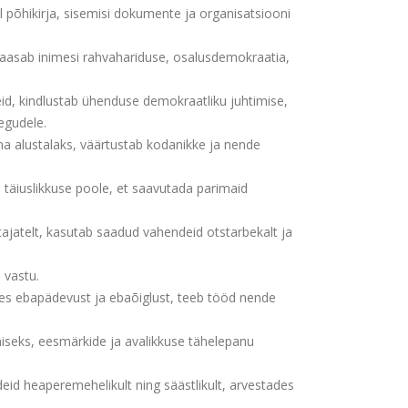
 põhikirja, sisemisi dokumente ja organisatsiooni
 kaasab inimesi rahvahariduse, osalusdemokraatia,
id, kindlustab ühenduse demokraatliku juhtimise,
egudele.
a alustalaks, väärtustab kodanikke ja nende
a täiuslikkuse poole, et saavutada parimaid
ajatelt, kasutab saadud vahendeid otstarbekalt ja
 vastu.
ses ebapädevust ja ebaõiglust, teeb tööd nende
iseks, eesmärkide ja avalikkuse tähelepanu
deid heaperemehelikult ning säästlikult, arvestades