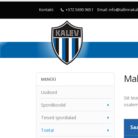
Kontakt:
+372 5690 9651
Email: info@tallinnaka
Ma
MENÜÜ
Uudised
Siit le
osalem
Spordikoolid
Teised spordialad
Sa
Toeta!