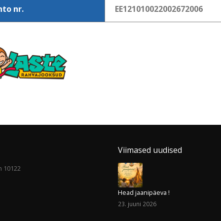
to nr.
EE121010022002672006
Viimased uudised
nn 10122
Head jaanipäeva !
23. juuni 2026