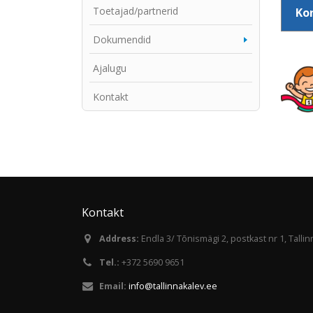
Toetajad/partnerid
Kon
Dokumendid
Ajalugu
Kontakt
Kontakt
Address:
Endla 3/ Tõnismägi 2, postkast nr 1, Talli
Tel.:
+372 5690 9651
Email:
info@tallinnakalev.ee