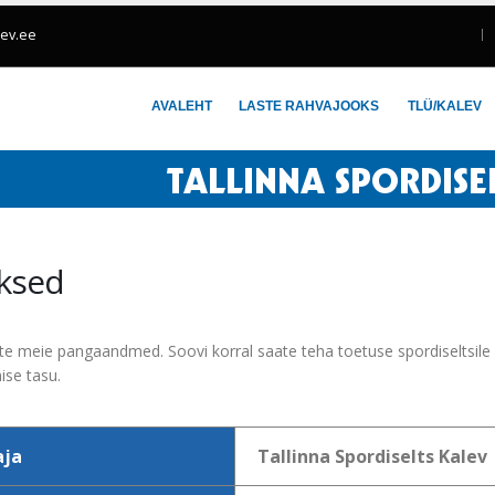
lev.ee
AVALEHT
LASTE RAHVAJOOKS
TLÜ/KALEV
ksed
iate meie pangaandmed. Soovi korral saate teha toetuse spordiseltsile
ise tasu.
aja
Tallinna Spordiselts Kalev