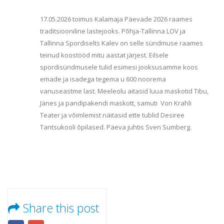
17.05.2026 toimus Kalamaja Päevade 2026 raames
traditsiooniline lastejooks. Põhja-Tallinna LOV ja
Tallinna Spordiselts Kalev on selle sündmuse raames
teinud koostööd mitu aastat järjest. Eilsele
spordisündmusele tulid esimesi jooksusamme koos
emade ja isadega tegema u 600 noorema
vanuseastme last. Meeleolu aitasid luua maskotid Tibu,
Jänes ja pandipakendi maskott, samuti Von Krahli
Teater ja võimlemist näitasid ette tublid Desiree
Tantsukooli õpilased. Päeva juhtis Sven Sumberg.
Share this post