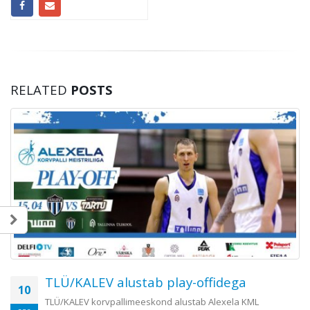
RELATED
POSTS
TLÜ/KALEV alustab play-offidega
10
TLÜ/KALEV korvpallimeeskond alustab Alexela KML