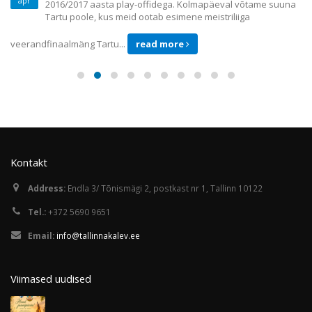
apr
2016/2017 aasta play-offidega. Kolmapäeval võtame suuna
Tartu poole, kus meid ootab esimene meistriliiga
veerandfinaalmäng Tartu...
read more
Kontakt
Address:
Endla 3/ Tõnismägi 2, postkast nr 1, Tallinn 10122
Tel.:
+372 5690 9651
Email:
info@tallinnakalev.ee
Viimased uudised