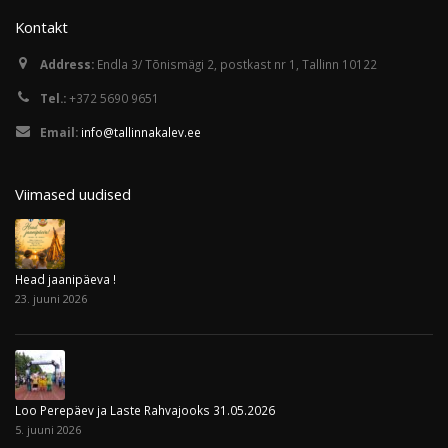
Kontakt
Address:
Endla 3/ Tõnismägi 2, postkast nr 1, Tallinn 10122
Tel.:
+372 5690 9651
Email:
info@tallinnakalev.ee
Viimased uudised
Head jaanipäeva !
23. juuni 2026
Loo Perepäev ja Laste Rahvajooks 31.05.2026
5. juuni 2026