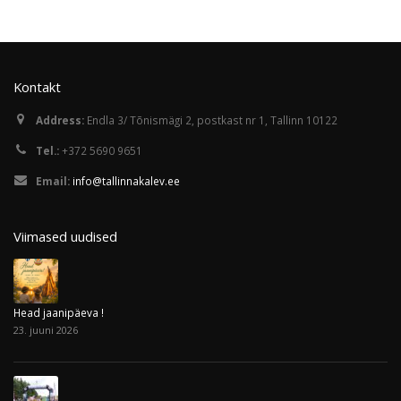
Kontakt
Address:
Endla 3/ Tõnismägi 2, postkast nr 1, Tallinn 10122
Tel.:
+372 5690 9651
Email:
info@tallinnakalev.ee
Viimased uudised
Head jaanipäeva !
23. juuni 2026