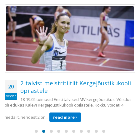
2 talvist meistritiitlit Kergejõustikukooli
20
õpilastele
veebr
18-19.02 toimusid Eesti talvised MV kergejõustikus. Võistlus
oli edukas Kalevi Kergejõustikukooli õpilastele. Kokku võideti 4
medalit, nendest 2 on...
read more