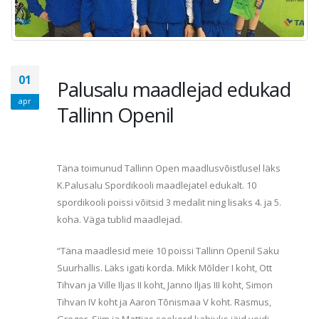
01
Palusalu maadlejad edukad
apr
Tallinn Openil
Täna toimunud Tallinn Open maadlusvõistlusel läks
K.Palusalu Spordikooli maadlejatel edukalt. 10
spordikooli poissi võitsid 3 medalit ning lisaks 4. ja 5.
koha. Väga tublid maadlejad.
“Täna maadlesid meie 10 poissi Tallinn Openil Saku
Suurhallis. Läks igati korda. Mikk Mõlder I koht, Ott
Tihvan ja Ville Iljas II koht, Janno Iljas III koht, Simon
Tihvan IV koht ja Aaron Tõnismaa V koht. Rasmus,