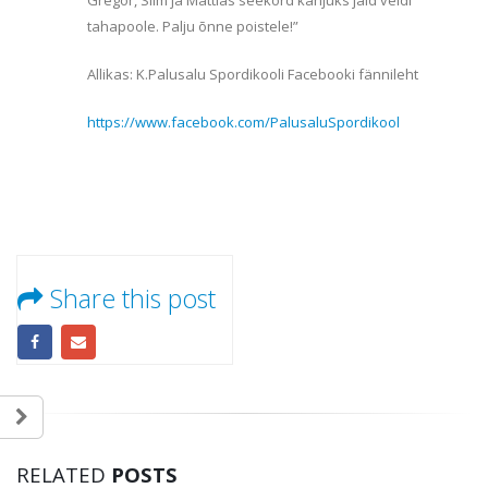
Gregor, Siim ja Mattias seekord kahjuks jäid veidi
tahapoole. Palju õnne poistele!”
Allikas: K.Palusalu Spordikooli Facebooki fännileht
https://www.facebook.com/PalusaluSpordikool
Share this post
RELATED
POSTS