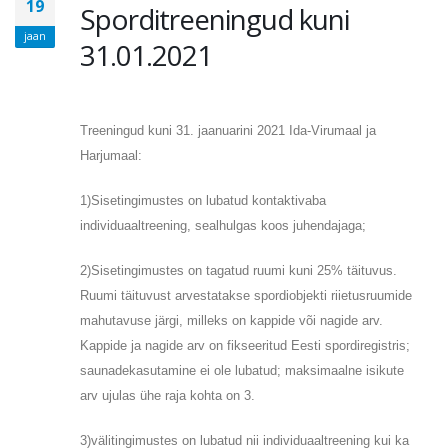
19
Sporditreeningud kuni
jaan
31.01.2021
Treeningud k
uni 31. jaanuarini 2021 Ida-Virumaal ja
Harjumaal:
1)Sisetingimustes on lubatud kontaktivaba
individuaaltreening, sealhulgas koos juhendajaga;
2)Sisetingimustes on tagatud ruumi kuni 25% täituvus.
Ruumi täituvust arvestatakse spordiobjekti riietusruumide
mahutavuse järgi, milleks on kappide või nagide arv.
Kappide ja nagide arv on fikseeritud Eesti spordiregistris;
saunadekasutamine ei ole lubatud; maksimaalne isikute
arv ujulas ühe raja kohta on 3.
3)välitingimustes on lubatud nii individuaaltreening kui ka