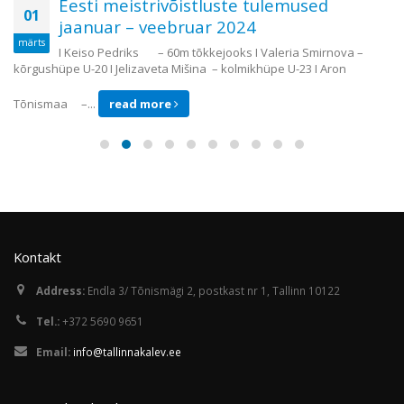
Eesti meistrivõistluste tulemused
01
jaanuar – veebruar 2024
märts
I Keiso Pedriks – 60m tõkkejooks I Valeria Smirnova –
kõrgushüpe U-20 I Jelizaveta Mišina – kolmikhüpe U-23 I Aron
Tõnismaa –...
read more
Kontakt
Address:
Endla 3/ Tõnismägi 2, postkast nr 1, Tallinn 10122
Tel.:
+372 5690 9651
Email:
info@tallinnakalev.ee