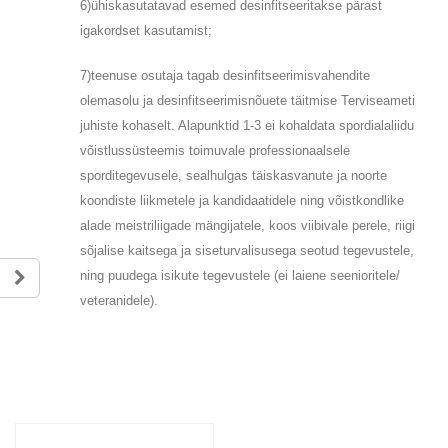
6)ühiskasutatavad esemed desinfitseeritakse pärast
igakordset kasutamist;
7)teenuse osutaja tagab desinfitseerimisvahendite
olemasolu ja desinfitseerimisnõuete täitmise Terviseameti
juhiste kohaselt. Alapunktid 1-3 ei kohaldata spordialaliidu
võistlussüsteemis toimuvale professionaalsele
sporditegevusele, sealhulgas täiskasvanute ja noorte
koondiste liikmetele ja kandidaatidele ning võistkondlike
alade meistriliigade mängijatele, koos viibivale perele, riigi
sõjalise kaitsega ja siseturvalisusega seotud tegevustele,
ning puudega isikute tegevustele (ei laiene seenioritele/
veteranidele).