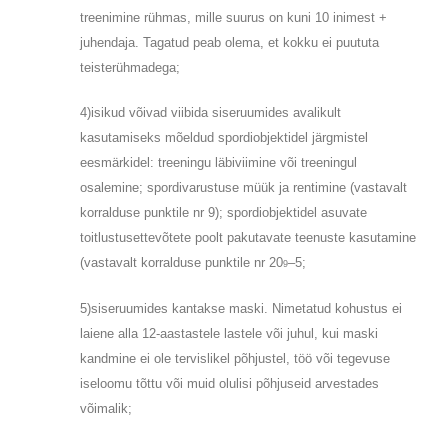
treenimine rühmas, mille suurus on kuni 10 inimest +
juhendaja. Tagatud peab olema, et kokku ei puututa
teisterühmadega;
4)isikud võivad viibida siseruumides avalikult
kasutamiseks mõeldud spordiobjektidel järgmistel
eesmärkidel: treeningu läbiviimine või treeningul
osalemine; spordivarustuse müük ja rentimine (vastavalt
korralduse punktile nr 9); spordiobjektidel asuvate
toitlustusettevõtete poolt pakutavate teenuste kasutamine
(vastavalt korralduse punktile nr 20
–
5;
9
5)siseruumides kantakse maski. Nimetatud kohustus ei
laiene alla 12-aastastele lastele või juhul, kui maski
kandmine ei ole tervislikel põhjustel, töö või tegevuse
iseloomu tõttu või muid olulisi põhjuseid arvestades
võimalik;