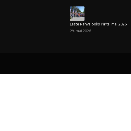
Viimased uudised
nn 10122
Head jaanipäeva !
23. juuni 2026
Loo Perepäev ja Laste Rahvajooks 
5. juuni 2026
Laste Rahvajooks Pirital mai 2026
29. mai 2026