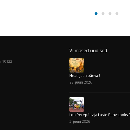
TLÜ/KALEVile oluline
Kutsume uusi õpi
01
võit
treeningutele
sept
Meeskond saavutas kodusaalis
Tallinna Spordiselts Kale
 ja põhimõttelise võidu rivaal
spordikoolid ootavad uusi õpila
üle numbritega 76-72! Nagu
treeningrühmadesse. Võrkpall 
ener Raido Roos pärast viimast
Stamm ...
read m
alusat...
read more