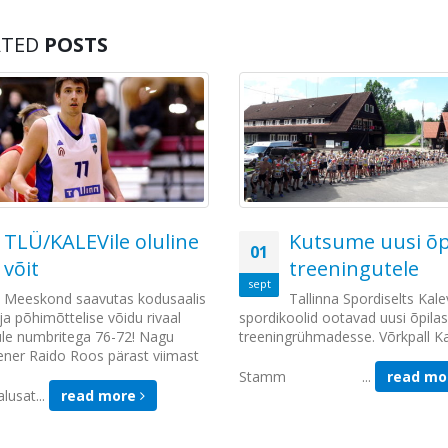
linnaosade valitsused.
Share this post
ATED
POSTS