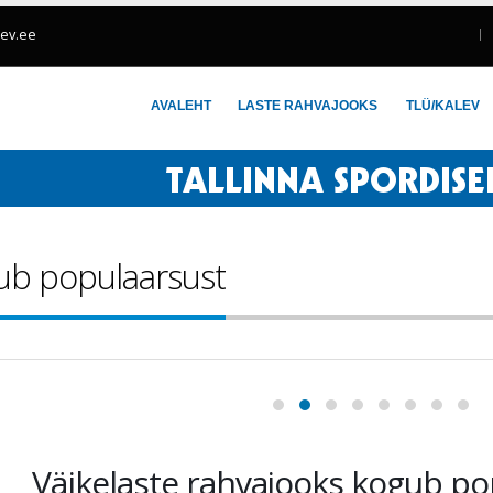
lev.ee
AVALEHT
LASTE RAHVAJOOKS
TLÜ/KALEV
gub populaarsust