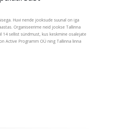
pulaarsust
misega. Huvi nende jooksude suunal on iga
aastas. Organiseerime neid jookse Tallinna
il 14 sellist sündmust, kus keskmine osalejate
 on Active Programm OÜ ning Tallinna linna