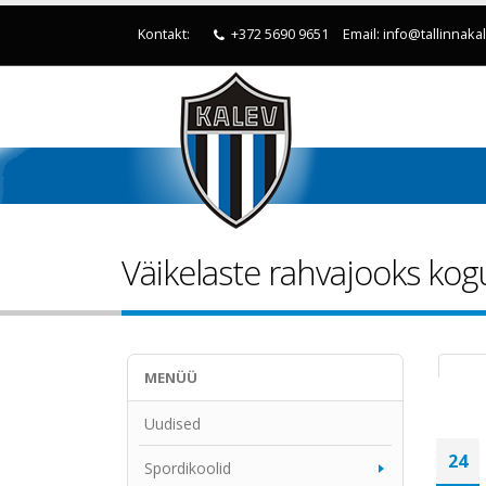
Kontakt:
+372 5690 9651
Email: info@tallinnaka
Väikelaste rahvajooks ko
MENÜÜ
Uudised
Spordikoolid