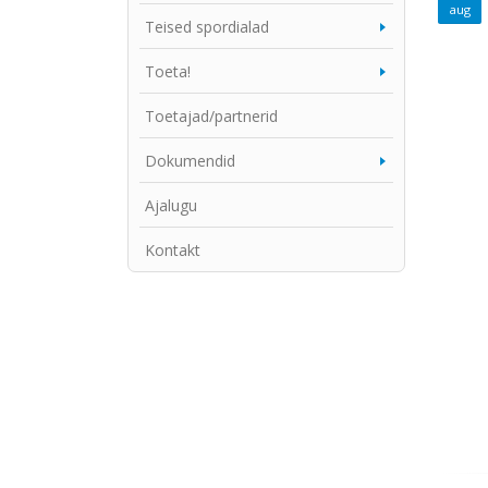
Teised spordialad
Toeta!
Toetajad/partnerid
Dokumendid
Ajalugu
Kontakt
24
aug