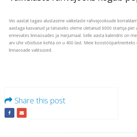
Väikelaste rahvajooks kogub po
Viis aastat tagasi alustasime väikelaste rahvajooksude korralda
aastaga kasvanud ja tänaseks oleme ületanud 6000 startija piiri 
erinevates linnaosades ja Harjumaal. Selle aasta kalendris on me
arv ühe võistluse kohta on u 400 last. Meie koostööpartneriteks