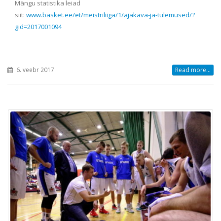
Mängu statistika leiad
siit:
www.basket.ee/et/meistriliiga/1/ajakava-ja-tulemused/?
gid=2017001094
6. veebr 2017
Read more...