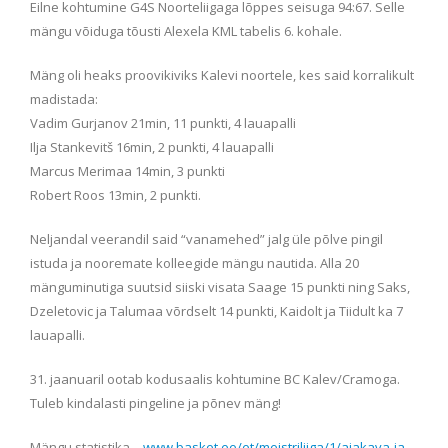
Eilne kohtumine G4S Noorteliigaga lõppes seisuga 94:67. Selle
mängu võiduga tõusti Alexela KML tabelis 6. kohale.
Mäng oli heaks proovikiviks Kalevi noortele, kes said korralikult
madistada:
Vadim Gurjanov 21min, 11 punkti, 4 lauapalli
Ilja Stankevitš 16min, 2 punkti, 4 lauapalli
Marcus Merimaa 14min, 3 punkti
Robert Roos 13min, 2 punkti.
Neljandal veerandil said “vanamehed” jalg üle põlve pingil
istuda ja nooremate kolleegide mängu nautida. Alla 20
mänguminutiga suutsid siiski visata Saage 15 punkti ning Saks,
Dzeletovic ja Talumaa võrdselt 14 punkti, Kaidolt ja Tiidult ka 7
lauapalli.
31. jaanuaril ootab kodusaalis kohtumine BC Kalev/Cramoga.
Tuleb kindalasti pingeline ja põnev mäng!
Mängu statistika –
www.basket.ee/et/meistriliiga/1/ajakava-ja-