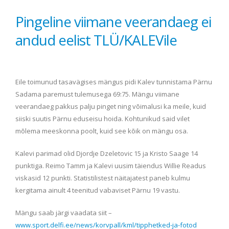
Pingeline viimane veerandaeg ei
andud eelist TLÜ/KALEVile
Eile toimunud tasavägises mängus pidi Kalev tunnistama Pärnu
Sadama paremust tulemusega 69:75. Mängu viimane
veerandaeg pakkus palju pinget ning võimalusi ka meile, kuid
siiski suutis Pärnu eduseisu hoida. Kohtunikud said vilet
mõlema meeskonna poolt, kuid see kõik on mängu osa.
Kalevi parimad olid Djordje Dzeletovic 15 ja Kristo Saage 14
punktiga. Reimo Tamm ja Kalevi uusim täiendus Willie Readus
viskasid 12 punkti. Statistilistest näitajatest paneb kulmu
kergitama ainult 4 teenitud vabaviset Pärnu 19 vastu.
Mängu saab järgi vaadata siit –
www.sport.delfi.ee/news/korvpall/kml/tipphetked-ja-fotod