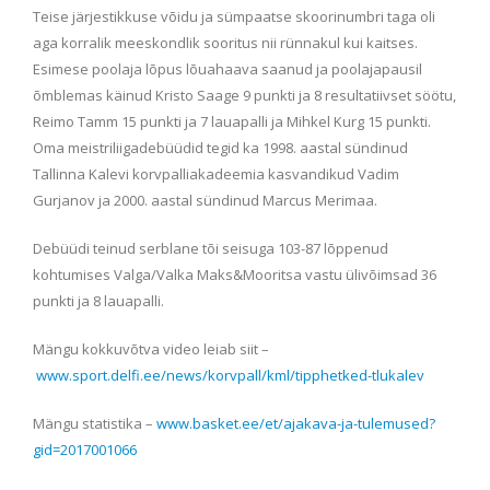
Teise järjestikkuse võidu ja sümpaatse skoorinumbri taga oli
aga korralik meeskondlik sooritus nii rünnakul kui kaitses.
Esimese poolaja lõpus lõuahaava saanud ja poolajapausil
õmblemas käinud Kristo Saage 9 punkti ja 8 resultatiivset söötu,
Reimo Tamm 15 punkti ja 7 l
auapalli ja Mihkel Kurg 15 punkti.
Oma meistriliigadebüüdid tegid ka 1998. aastal sündinud
Tallinna Kalevi korvpalliakadeemia kasvandikud Vadim
Gurjanov ja 2000. aastal sündinud Marcus Merimaa.
Debüüdi teinud serblane tõi seisuga 103-87 lõppenud
kohtumises Valga/Valka Maks&Mooritsa vastu ülivõimsad 36
punkti ja 8 lauapalli.
Mängu kokkuvõtva video leiab siit –
www.sport.delfi.ee/news/korvpall/kml/tipphetked-tlukalev
Mängu statistika –
www.basket.ee/et/ajakava-ja-tulemused?
gid=2017001066