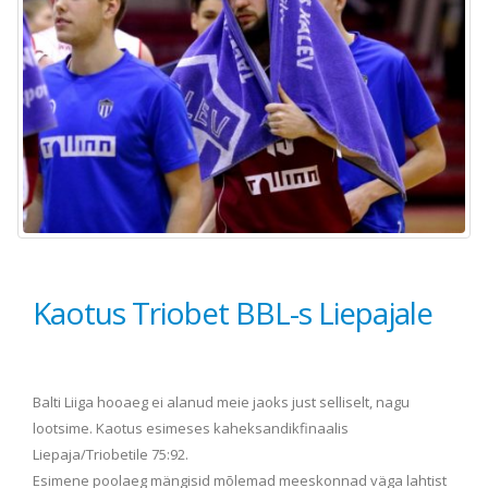
Kaotus Triobet BBL-s Liepajale
Balti Liiga hooaeg ei alanud meie jaoks just selliselt, nagu
lootsime. Kaotus esimeses kaheksandikfinaalis
Liepaja/Triobetile 75:92.
Esimene poolaeg mängisid mõlemad meeskonnad väga lahtist