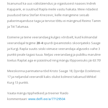
lisanunud ka uus välistäiendus ja vigastusest naases Indrek
Kajupank, ei suutnud Rapla meile vastu hakata. Meie ridadest
puudusid täna Stefan Knezevic, kelle mängimine seisab
paberimajanduse taga ja tervise tõttu ei mänginud Reimo Tamm
ja Tiit Talumaa.
Esimene ja teine veerandaeg kulges võrdselt, kuid kolmandal
veerandajal tegime
20-4
spurdi (peamisteks skoorijateks Saage
ja Kurg). Rapla suutis siiski viimase veerandaja alguseks vahe 3
punkti peale tagasi tuua. Neljas veerandaeg ja publiku maruline
toetus Raplat aga ei päästnud ning mängu lõppseisuks jäi 63:70!
Meeskonna parimatena tõid Kristo Saage 18, Djordje Dzeletovic
17 ja neljandal veerandil kaks olulist kolmest tabanud Mihkel
Kurg 13 punkti.
Vaata mängu tipphetkeid ja treener Raido
kommentaari:
www.delfi.ee/a/77129504