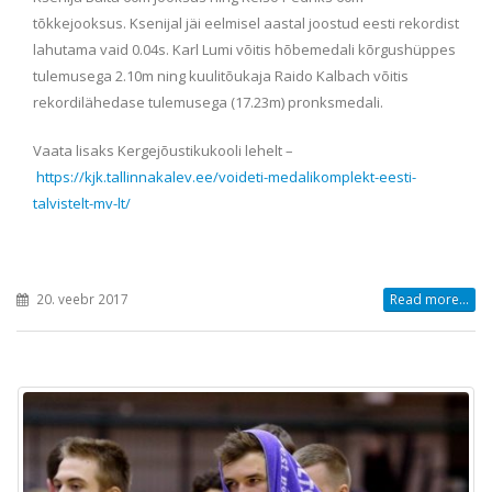
tõkkejooksus. Ksenijal jäi eelmisel aastal joostud eesti rekordist
lahutama vaid 0.04s. Karl Lumi võitis hõbemedali kõrgushüppes
tulemusega 2.10m ning kuulitõukaja Raido Kalbach võitis
rekordilähedase tulemusega (17.23m) pronksmedali.
Vaata lisaks Kergejõustikukooli lehelt –
https://kjk.tallinnakalev.ee/voideti-medalikomplekt-eesti-
talvistelt-mv-lt/
20. veebr 2017
Read more...