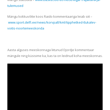
tulemused
Mängu kokkuvõtte koos Raido kommentaariga leiab siit –
www.sport.delfi.ee/news/korvpall/kml/tipphetked-tlukalev-
voitis-noortemeeskonda
Aasta alguses meeskonnaga liitunud Djordje kommentaar
mängule ning küsisime ka, kas ta on leidnud koha meeskonnas.