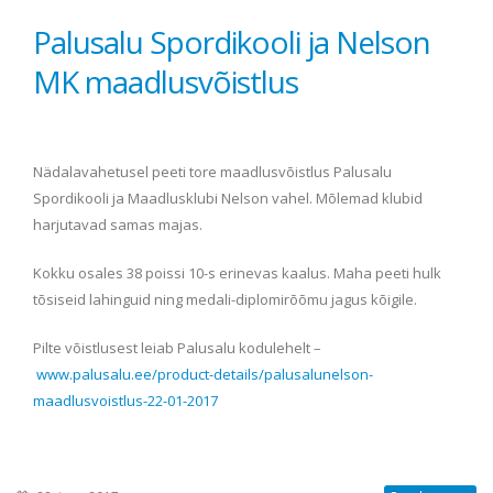
Palusalu Spordikooli ja Nelson
MK maadlusvõistlus
Nädalavahetusel peeti tore maadlusvõistlus Palusalu
Spordikooli ja Maadlusklubi Nelson vahel. Mõlemad klubid
harjutavad samas majas.
Kokku osales 38 poissi 10-s erinevas kaalus. Maha peeti hulk
tõsiseid lahinguid ning medali-diplomirõõmu jagus kõigile.
Pilte võistlusest leiab Palusalu kodulehelt –
www.palusalu.ee/product-details/palusalunelson-
maadlusvoistlus-22-01-2017