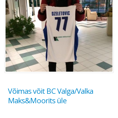
Võimas võit BC Valga/Valka
Maks&Moorits üle