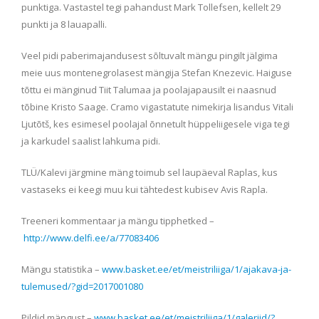
punktiga. Vastastel tegi pahandust Mark Tollefsen, kellelt 29
punkti ja 8 lauapalli.
Veel pidi paberimajandusest sõltuvalt mängu pingilt jälgima
meie uus montenegrolasest mängija Stefan Knezevic. Haiguse
tõttu ei mänginud Tiit Talumaa ja poolajapausilt ei naasnud
tõbine Kristo Saage. Cramo vigastatute nimekirja lisandus Vitali
Ljutõtš, kes esimesel poolajal õnnetult hüppeliigesele viga tegi
ja karkudel saalist lahkuma pidi.
TLÜ/Kalevi järgmine mäng toimub sel laupäeval Raplas, kus
vastaseks ei keegi muu kui tähtedest kubisev Avis Rapla.
Treeneri kommentaar ja mängu tipphetked –
http://www.delfi.ee/a/77083406
Mängu statistika –
www.basket.ee/et/meistriliiga/1/ajakava-ja-
tulemused/?gid=2017001080
Pildid mängust –
www.basket.ee/et/meistriliiga/1/galeriid/?