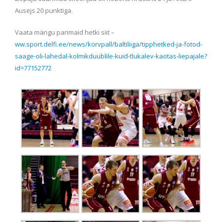
Ausejs 20 punktiga.
Vaata mängu parimaid hetki siit –
ww.sport.delfi.ee/news/korvpall/baltiliiga/tipphetked-ja-fotod-
saage-oli-lahedal-kolmikduublile-kuid-tlukalev-kaotas-liepajale?
id=77152772