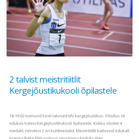
2 talvist meistritiitlit
Kergejõustikukooli õpilastele
18-19.02 toimusid Eesti talvised MV kergejõustikus. Võistlus oli
edukas Kalevi Kergejõustikukooli õpilastele. Kokku võideti 4
medalit, nendest 2 on kuldmedalid. Meistritiitlit kaitsesid edukalt
Ksenija Balta 60m jooksus ning Keiso Pedriks 60m