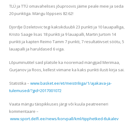
TLÜ ja TTÜ omavahelises jõuproovis jäime peale meie ja seda
20 punktiga. Mängu lõppseis 82:62!
Djordje Dzeletovic tegi kaksikduubli 23 punkti ja 10 lauapalliga,
Kristo Saage lisas 18 punkti ja 9 lauapalli, Martin Jurtom 14
punkti ja kapten Reimo Tamm 7 punkti, 7 resultatiivset söötu, 5
lauapalli ja haruldased 6 viga.
Lõpuminutitel said platsile ka nooremad mängijad Merimaa,
Gurjanov ja Roos, kellest viimane ka kaks punkti ilusti kirja sai.
Statistika –
www.basket.ee/et/meistriliiga/1/ajakava-ja-
tulemused/?gid=2017001072
Vaata mängu täispikkuses järgi või kuula peatreeneri
kommentaare –
www.sport.delfi.ee/news/korvpall/kml/tipphetked-tlukalev