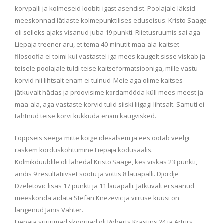
korvpalli ja kolmeseid loobiti igast asendist. Poolajale läksid
meeskonnad lätlaste kolmepunktilises eduseisus. Kristo Saage
oli selleks ajaks visanud juba 19 punkti. Riietusruumis sai aga
Liepaja treener aru, et tema 40-minutit-maa-ala-kaitset
filosoofia ei toimi kui vastastel iga mees kaugelt sisse viskab ja
teisele poolajale tuldi teise kaitseformatsiooniga, mille vastu
korvid nii lihtsalt enam ei tulnud. Meie aga olime kaitses
jätkuvalt hädas ja proovisime kordamööda küll mees-meest ja
maa-ala, aga vastaste korvid tulid siiski liigagi lihtsalt. Samuti ei
tahtnud teise korvi kukkuda enam kaugvisked.
Lõppseis seega mitte kõige ideaalsem ja ees ootab veelgi
raskem korduskohtumine Liepaja kodusaalis.
Kolmikduublile oli lähedal Kristo Saage, kes viskas 23 punkti,
andis 9 resultatiivset söötu ja võttis 8 lauapalli. Djordje
Dzeletovic lisas 17 punkti ja 11 lauapalli. Jätkuvalt ei saanud
meeskonda aidata Stefan Knezevic ja viiruse küüsi on
langenud Janis Vahter.
Liepaja suurimad skoorijad oli Roberts Krastins 24 ja Arturs