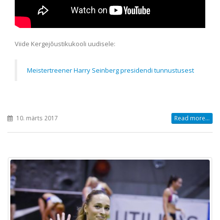
Viide Kergejõustikukooli uudisele:
Meistertreener Harry Seinberg presidendi tunnustusest
10. märts 2017
Read more...