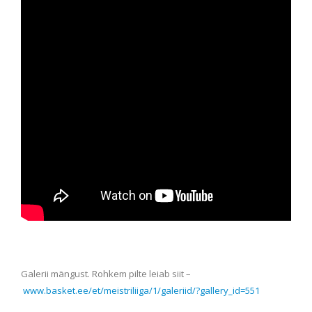
Galerii mängust. Rohkem pilte leiab siit –
www.basket.ee/et/meistriliiga/1/galeriid/?gallery_id=551