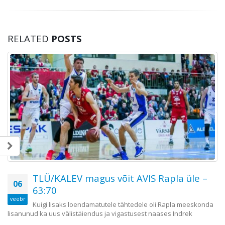
RELATED
POSTS
TLÜ/KALEV magus võit AVIS Rapla üle –
06
63:70
veebr
Kuigi lisaks loendamatutele tähtedele oli Rapla meeskonda
lisanunud ka uus välistäiendus ja vigastusest naases Indrek