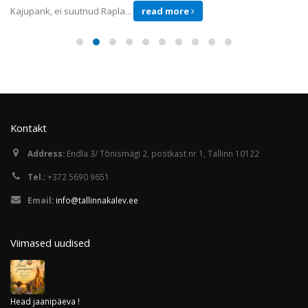
Kajupank, ei suutnud Rapla...
read more
Kontakt
Address:
Endla 3/ Tõnismägi 2, postkast nr 1, Tallinn 10122
Tel.:
+372 5690 9651
Email:
info@tallinnakalev.ee
Viimased uudised
Head jaanipäeva !