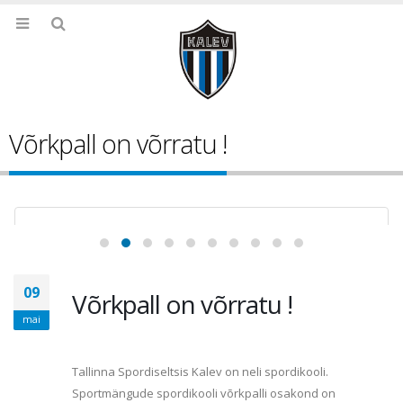
Võrkpall on võrratu !
09
Võrkpall on võrratu !
mai
Tallinna Spordiseltsis Kalev on neli spordikooli.
Sportmängude spordikooli võrkpalli osakond on