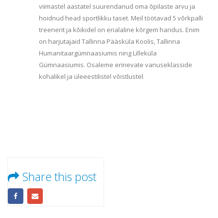
viimastel aastatel suurendanud oma õpilaste arvu ja
hoidnud head sportlikku taset. Meil töötavad 5 võrkpalli
treenerit ja kõikidel on erialaline kõrgem haridus. Enim
on harjutajaid Tallinna Pääsküla Koolis, Tallinna
Humanitaargümnaasiumis ning Lilleküla
Gümnaasiumis. Osaleme erinevate vanuseklasside
kohalikel ja üleeestilistel võistlustel.
Share this post