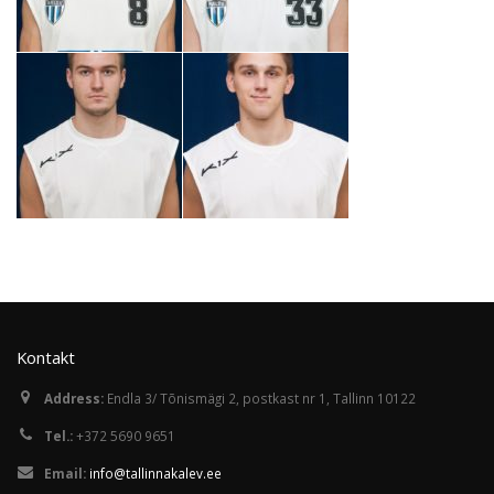
Kontakt
Address:
Endla 3/ Tõnismägi 2, postkast nr 1, Tallinn 10122
Tel.:
+372 5690 9651
Email:
info@tallinnakalev.ee