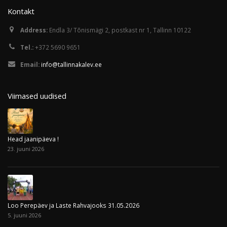
Kontakt
Address:
Endla 3/ Tõnismägi 2, postkast nr 1, Tallinn 10122
Tel.:
+372 5690 9651
Email:
info@tallinnakalev.ee
Viimased uudised
Head jaanipäeva !
23. juuni 2026
Loo Perepäev ja Laste Rahvajooks 31.05.2026
5. juuni 2026