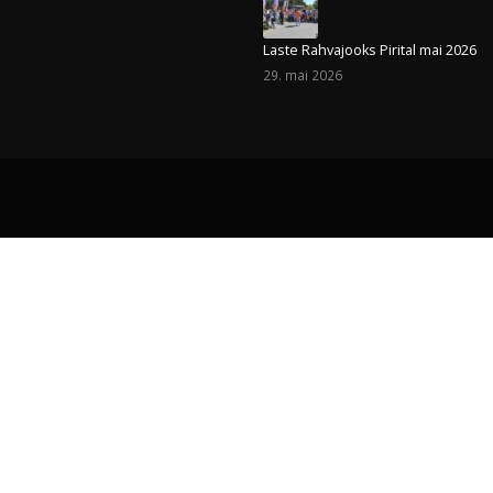
Viimased uudised
nn 10122
Head jaanipäeva !
23. juuni 2026
Loo Perepäev ja Laste Rahvajooks 
5. juuni 2026
Laste Rahvajooks Pirital mai 2026
29. mai 2026