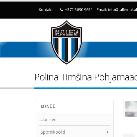
Kontakt:
+372 5690 9651
Email: info@tallinnaka
Polina Timšina Põhjamaa
MENÜÜ
Uudised
Spordikoolid