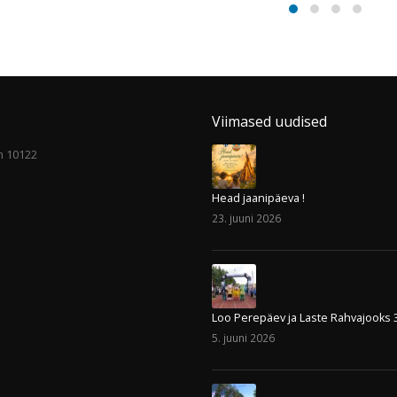
Ootame oma
Kalevi Jalgrattak
24
treeningrühmadesse
on 6 aastat järje
nov.
uusi õpilasi
Eesti parim
rattaklubi
a Spordiseltsi Kalev spordikoolid
d oma rühmadesse uusi õpilasi.
9. novembril toimus Tallinnas N
õustiku Spordikool: Kaja
Hotel Forumi restoranis Monaco
erg – 5265078
Jalgratturite Liidu pidulik 2016. a
levkjk.ee Mikk Meerents ...
hooaja lõpetamine. Autasudeta 
d more
jäänud...
read more