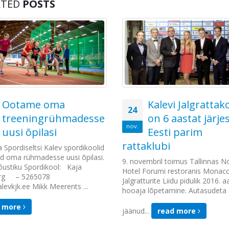
Andrei Jevsejevile.
Share this post
ATED
POSTS