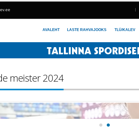
lev.ee
AVALEHT
LASTE RAHVAJOOKS
TLÜ/KALEV
de meister 2024