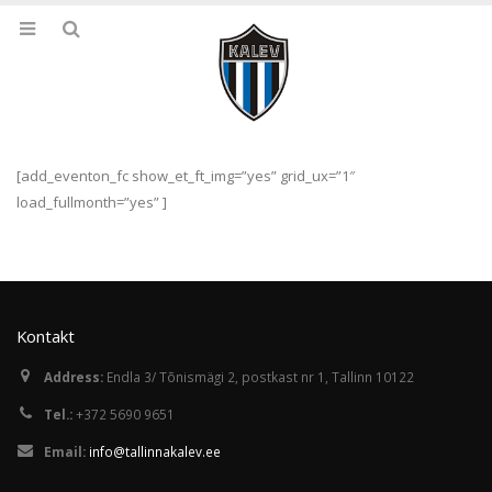
[add_eventon_fc show_et_ft_img=”yes” grid_ux=”1″
load_fullmonth=”yes” ]
Kontakt
Address:
Endla 3/ Tõnismägi 2, postkast nr 1, Tallinn 10122
Tel.:
+372 5690 9651
Email:
info@tallinnakalev.ee