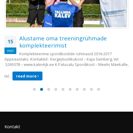
Alustame oma treeningrühmade
15
komplekteerimist
sept
Komplekteerime spordikoolide rühmasid 2016-2017
õppeaastaks. Kontaktid : Kergejõustikukool – Kaja Seinberg, tel:
5265078 – www.kalevkjk.ee K.Palusalu Spordikool – Meelis Mäekalle,
tel...
read more
Kontakt