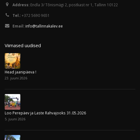
Address:
Endla 3/ Tõnismägi 2, postkast nr 1, Tallinn 10122
Tel.:
+372 5690 9651
Email:
info@tallinnakalev.ee
Viimased uudised
Head jaanipäeva !
23. juuni 2026
Loo Perepäev ja Laste Rahvajooks 31.05.2026
5. juuni 2026