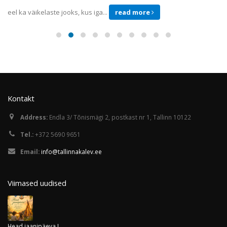
eel ka väikelaste jooks, kus iga...
read more
Kontakt
Address:
Endla 3/ Tõnismägi 2, postkast nr 1, Tallinn 10122
Tel.:
+372 5690 9651
Email:
info@tallinnakalev.ee
Viimased uudised
Head jaanipäeva !